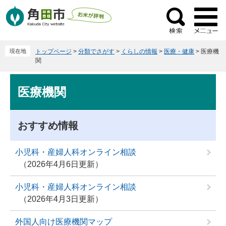
ペ
メ
ー
ニ
検
ジ
ュ
索
の
ー
現在地
トップページ
>
分類でさがす
>
くらしの情報
>
医療・健康
>
医療機
先
を
関
頭
飛
で
ば
本
医療機関
す
し
文
。
て
本
おすすめ情報
文
へ
小児科・産婦人科オンライン相談
2026年4月6日更新
小児科・産婦人科オンライン相談
2026年4月3日更新
外国人向け医療機関マップ