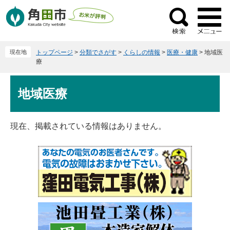
ペ
メ
ー
ニ
検
ジ
ュ
索
の
ー
現在地
トップページ
>
分類でさがす
>
くらしの情報
>
医療・健康
>
地域医
先
を
療
頭
飛
で
ば
本
地域医療
す
し
文
。
て
本
現在、掲載されている情報はありません。
文
へ