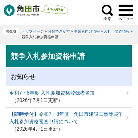
ペ
メ
ー
ニ
検
ジ
ュ
索
の
ー
現在地
トップページ
>
分類でさがす
>
事業者向け情報
>
入札・契約情報
>
先
を
競争入札参加資格申請
頭
飛
で
ば
本
競争入札参加資格申請
す
し
文
。
て
本
お知らせ
文
へ
令和7・8年度 入札参加資格登録者名簿
2026年7月1日更新
【随時受付】令和7・8年度 角田市建設工事等競争
入札参加資格審査申請について
2026年4月1日更新