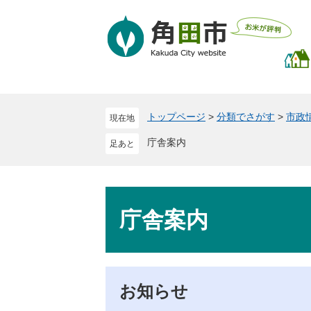
ペ
メ
ー
ニ
ジ
ュ
の
ー
先
を
頭
飛
で
ば
トップページ
>
分類でさがす
>
市政
現在地
す
し
。
て
庁舎案内
本
文
へ
本
文
庁舎案内
お知らせ