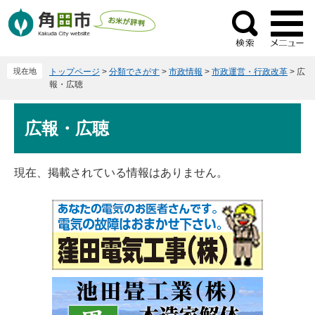
ペ
メ
ー
ニ
検
ジ
ュ
索
の
ー
現在地
トップページ
>
分類でさがす
>
市政情報
>
市政運営・行政改革
>
広
先
を
報・広聴
頭
飛
で
ば
本
広報・広聴
す
し
文
。
て
本
現在、掲載されている情報はありません。
文
へ