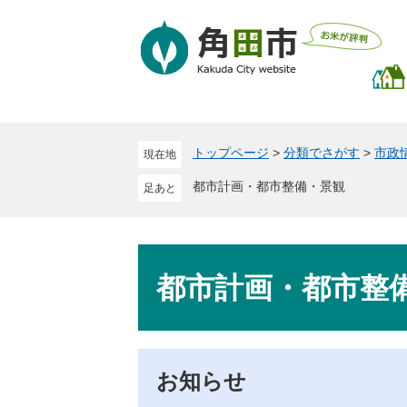
ペ
メ
ー
ニ
ジ
ュ
の
ー
先
を
頭
飛
で
ば
トップページ
>
分類でさがす
>
市政
現在地
す
し
。
て
都市計画・都市整備・景観
本
文
へ
本
文
都市計画・都市整
お知らせ