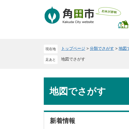
ペ
メ
ー
ニ
ジ
ュ
の
ー
先
を
頭
飛
で
ば
トップページ
>
分類でさがす
>
地図
現在地
す
し
。
て
地図でさがす
本
文
へ
本
文
地図でさがす
新着情報