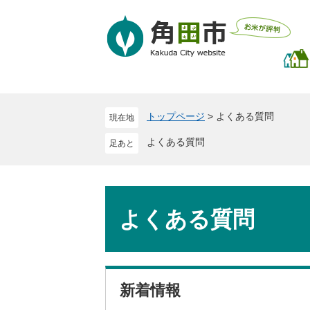
ペ
メ
ー
ニ
ジ
ュ
の
ー
先
を
頭
飛
で
ば
トップページ
>
よくある質問
現在地
す
し
。
て
よくある質問
本
文
へ
本
文
よくある質問
新着情報