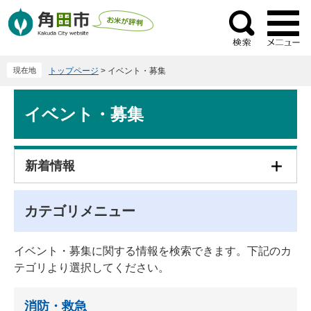
ペ
メ
ー
ニ
検
ジ
ュ
索
の
ー
現在地
トップページ
>
イベント・募集
先
を
頭
飛
本
で
ば
イベント・募集
文
す
し
。
て
本
新着情報
文
へ
カテゴリメニュー
イベント・募集に関する情報を検索できます。下記のカ
テゴリより選択してください。
消防・救急