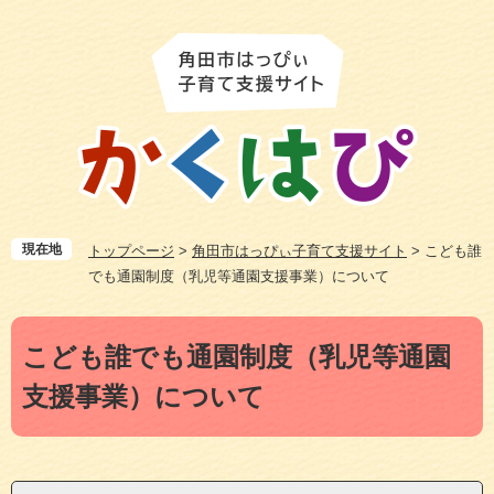
ペ
メ
ー
ニ
ジ
ュ
の
ー
先
を
頭
飛
で
ば
す
し
。
て
本
現在地
トップページ
>
角田市はっぴぃ子育て支援サイト
>
こども誰
文
でも通園制度（乳児等通園支援事業）について
へ
本
こども誰でも通園制度（乳児等通園
文
支援事業）について