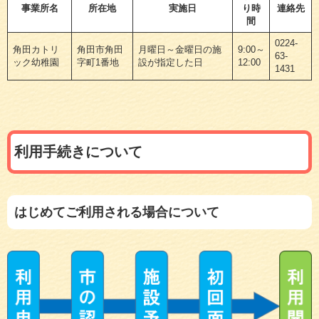
事業所名
所在地
実施日
り時
連絡先
間
0224-
角田カトリ
角田市角田
月曜日～金曜日の施
9:00～
63-
ック幼稚園
字町1番地
設が指定した日
12:00
1431
利用手続きについて
はじめてご利用される場合について