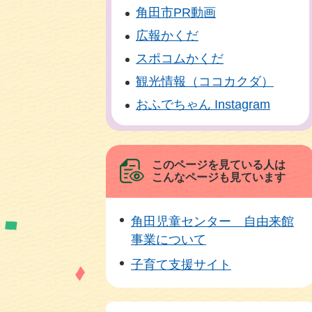
角田市PR動画
広報かくだ
スポコムかくだ
観光情報（ココカクダ）
おふでちゃん Instagram
このページを見ている人は
こんなページも見ています
角田児童センター 自由来館
事業について
子育て支援サイト