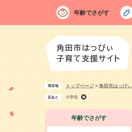
ペ
メ
ー
ニ
年齢でさがす
ジ
ュ
の
ー
先
を
頭
飛
で
ば
す
し
。
て
本
文
へ
トップページ
>
角田市はっぴぃ
現在地
小学生
年齢でさがす