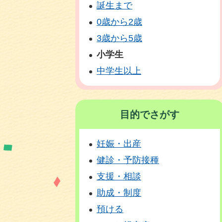
誕生まで
0歳から2歳
3歳から5歳
小学生
中学生以上
目的でさがす
妊娠・出産
健診・予防接種
支援・相談
助成・制度
預ける