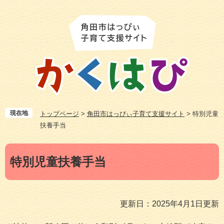
ペ
メ
ー
ニ
ジ
ュ
の
ー
先
を
頭
飛
で
ば
す
し
。
て
本
現在地
トップページ
>
角田市はっぴぃ子育て支援サイト
>
特別児童
文
扶養手当
へ
本
特別児童扶養手当
文
更新日：2025年4月1日更新