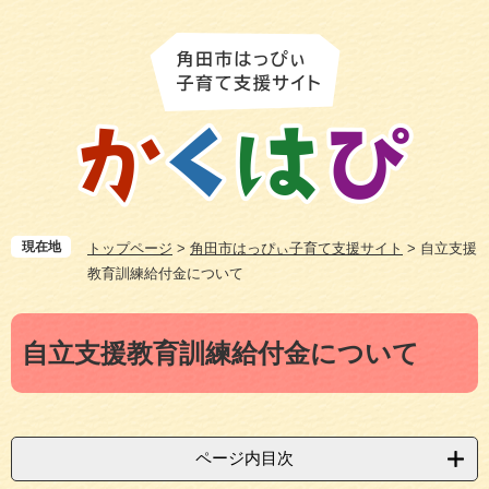
ペ
メ
ー
ニ
ジ
ュ
の
ー
先
を
頭
飛
で
ば
す
し
。
て
本
現在地
トップページ
>
角田市はっぴぃ子育て支援サイト
>
自立支援
文
教育訓練給付金について
へ
本
自立支援教育訓練給付金について
文
ページ内目次