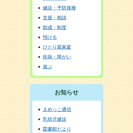
健診・予防接種
支援・相談
助成・制度
預ける
ひとり親家庭
疾病・障がい
遊ぶ
お知らせ
まめっこ通信
乳幼児健診
図書館だより