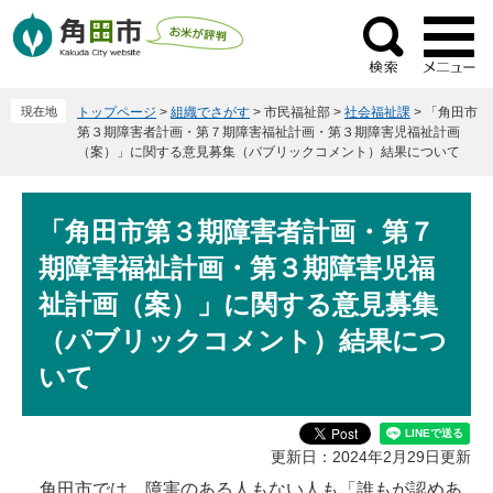
ペ
メ
ー
ニ
検
ジ
ュ
索
の
ー
現在地
トップページ
>
組織でさがす
>
市民福祉部
>
社会福祉課
>
「角田市
先
を
第３期障害者計画・第７期障害福祉計画・第３期障害児福祉計画
頭
飛
（案）」に関する意見募集（パブリックコメント）結果について
で
ば
す
し
本
。
て
「角田市第３期障害者計画・第７
文
本
期障害福祉計画・第３期障害児福
文
祉計画（案）」に関する意見募集
へ
（パブリックコメント）結果につ
いて
更新日：2024年2月29日更新
角田市では、障害のある人もない人も「誰もが認めあ