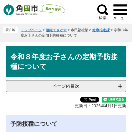
ペ
メ
ー
ニ
検
ジ
ュ
索
の
ー
現在地
トップページ
>
組織でさがす
>
市民福祉部
>
健康推進課
>
令和８年
先
を
度お子さんの定期予防接種について
頭
飛
で
ば
本
す
し
令和８年度お子さんの定期予防接
文
。
て
種について
本
文
へ
ページ内目次
更新日：2026年4月1日更新
予防接種について