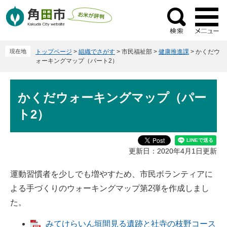
ペ
メ
ー
ニ
検
ジ
ュ
索
の
ー
現在地
トップページ
>
組織でさがす
>
市民福祉部
>
健康推進課
>
かくだウ
先
を
ォーキングマップ（パート2）
頭
飛
で
ば
本
す
し
かくだウォーキングマップ（パー
文
。
て
ト2）
本
文
へ
更新日：2020年4月1日更新
運動習慣者を少しでも増やすため、市民ボランティアに
よる手づくりのウォーキングマップ第2弾を作成しまし
た。
みてけらいん垣間見る遺跡と社寺の枝野コース