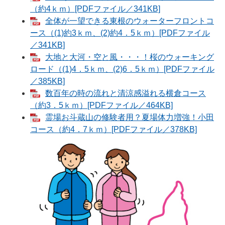
（約4ｋｍ）[PDFファイル／341KB]
全体が一望できる東根のウォーターフロントコ
ース（(1)約3ｋｍ、(2)約4．5ｋｍ）[PDFファイル
／341KB]
大地と大河・空と風・・・！桜のウォーキング
ロード（(1)4．5ｋｍ、(2)6．5ｋｍ）[PDFファイル
／385KB]
数百年の時の流れと清涼感溢れる横倉コース
（約3．5ｋｍ）[PDFファイル／464KB]
霊場お斗蔵山の修験者用？夏場体力増強！小田
コース（約4．7ｋｍ）[PDFファイル／378KB]