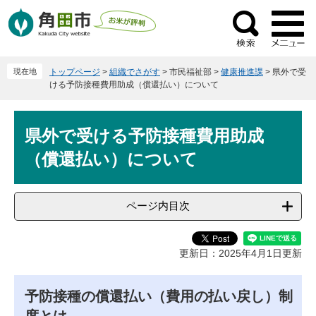
ペ
メ
ー
ニ
検
ジ
ュ
索
の
ー
現在地
トップページ
>
組織でさがす
>
市民福祉部
>
健康推進課
>
県外で受
先
を
ける予防接種費用助成（償還払い）について
頭
飛
で
ば
本
す
し
県外で受ける予防接種費用助成
文
。
て
（償還払い）について
本
文
へ
ページ内目次
更新日：2025年4月1日更新
予防接種の償還払い（費用の払い戻し）制