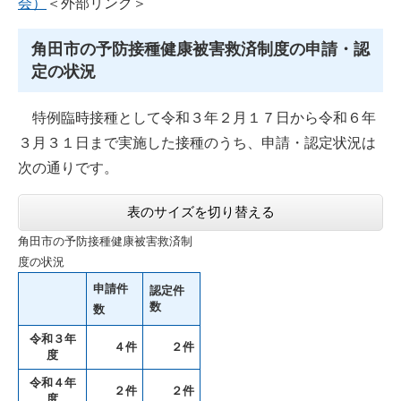
会）
＜外部リンク＞
角田市の予防接種健康被害救済制度の申請・認
定の状況
特例臨時接種として令和３年２月１７日から令和６年
３月３１日まで実施した接種のうち、申請・認定状況は
次の通りです。
表のサイズを切り替える
角田市の予防接種健康被害救済制
度の状況
申請件
認定件
数
数
令和３年
４件
２件
度
令和４年
２件
２件
度