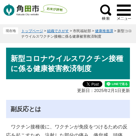
ペ
メ
ー
ニ
検
ジ
ュ
索
の
ー
現在地
トップページ
>
組織でさがす
>
市民福祉部
>
健康推進課
>
新型コロ
先
を
ナウイルスワクチン接種に係る健康被害救済制度
頭
飛
で
ば
本
す
し
新型コロナウイルスワクチン接種
文
。
て
に係る健康被害救済制度
本
文
へ
更新日：2025年2月1日更新
副反応とは
ワクチン接種後に、ワクチンが免疫をつけるための反
応を起こすため、注射した部分の痛み、倦怠感、頭痛、