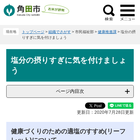
ペ
メ
ー
ニ
検
ジ
ュ
索
の
ー
現在地
トップページ
>
組織でさがす
>
市民福祉部
>
健康推進課
>
塩分の摂
先
を
りすぎに気を付けましょう
頭
飛
で
ば
本
す
し
塩分の摂りすぎに気を付けましょ
文
。
て
う
本
文
へ
ページ内目次
更新日：2020年7月28日更新
健康づくりのための適塩のすすめ(リーフ