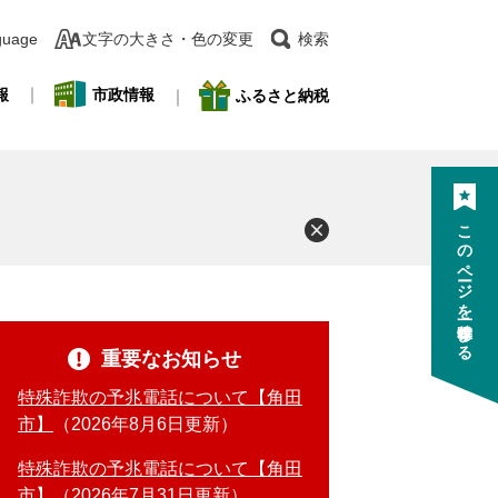
guage
文字の大きさ・色の変更
検索
報
市政情報
ふるさと納税
このページを一時保存する
重要なお知らせ
特殊詐欺の予兆電話について【角田
市】
2026年8月6日更新
特殊詐欺の予兆電話について【角田
市】
2026年7月31日更新