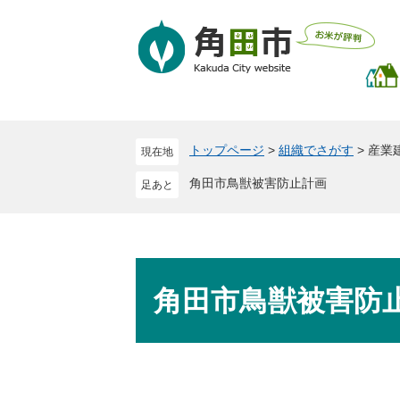
ペ
メ
ー
ニ
ジ
ュ
の
ー
先
を
頭
飛
で
ば
トップページ
>
組織でさがす
>
産業
現在地
す
し
。
て
角田市鳥獣被害防止計画
本
文
へ
本
文
角田市鳥獣被害防