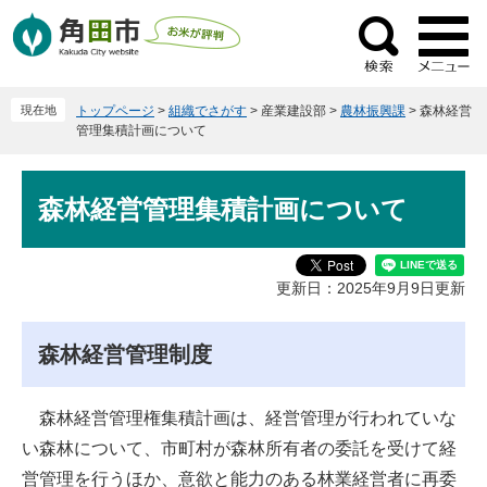
ペ
メ
ー
ニ
検
ジ
ュ
索
の
ー
現在地
トップページ
>
組織でさがす
>
産業建設部
>
農林振興課
>
森林経営
先
を
管理集積計画について
頭
飛
で
ば
本
す
し
森林経営管理集積計画について
文
。
て
本
文
更新日：2025年9月9日更新
へ
森林経営管理制度
森林経営管理権集積計画は、経営管理が行われていな
い森林について、市町村が森林所有者の委託を受けて経
営管理を行うほか、意欲と能力のある林業経営者に再委