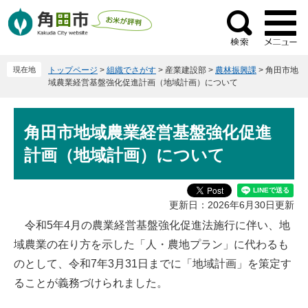
ペ
メ
ー
ニ
検
ジ
ュ
索
の
ー
現在地
トップページ
>
組織でさがす
>
産業建設部
>
農林振興課
>
角田市地
先
を
域農業経営基盤強化促進計画（地域計画）について
頭
飛
で
ば
本
す
し
角田市地域農業経営基盤強化促進
文
。
て
計画（地域計画）について
本
文
へ
更新日：2026年6月30日更新
令和5年4月の農業経営基盤強化促進法施行に伴い、地
域農業の在り方を示した「人・農地プラン」に代わるも
のとして、令和7年3月31日までに「地域計画」を策定す
ることが義務づけられました。