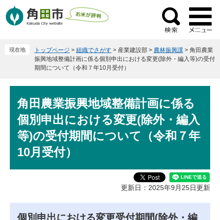
ペ
メ
ー
ニ
検
ジ
ュ
索
の
ー
現在地
トップページ
>
組織でさがす
>
産業建設部
>
農林振興課
>
角田農業
先
を
振興地域整備計画に係る個別申出における変更(除外・編入等)の受付
頭
飛
期間について（令和７年10月受付）
で
ば
す
し
本
。
て
角田農業振興地域整備計画に係る
文
本
個別申出における変更(除外・編入
文
等)の受付期間について（令和７年
へ
10月受付）
更新日：2025年9月25日更新
個別申出における変更受付期間(除外・編