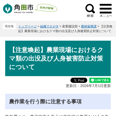
ペ
メ
ー
ニ
検
ジ
ュ
索
の
ー
現在地
トップページ
>
組織でさがす
>
産業建設部
>
農林振興課
>
【注意喚
先
を
起】農業現場におけるクマ類の出没及び人身被害防止対策について
頭
飛
で
ば
本
す
し
【注意喚起】農業現場におけるク
文
。
て
マ類の出没及び人身被害防止対策
本
文
について
へ
更新日：2026年7月1日更新
農作業を行う際に注意する事項