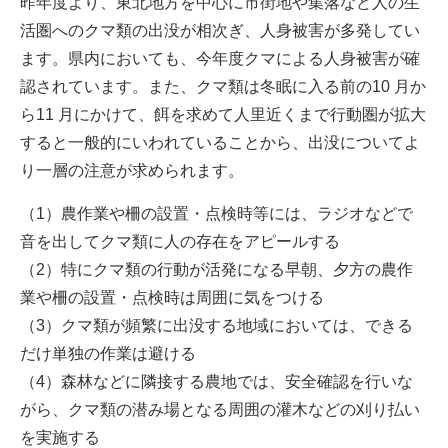
昨年度より、東北地方を中心に市街地や集落など人の生
活圏へのクマ類の出没が相次ぎ、人身被害が多発してい
ます。県内においても、今年度クマによる人身被害が確
認されています。また、クマ類は冬眠に入る前の10 月か
ら11 月にかけて、餌を求めて人里近くまで行動圏が拡大
すると一般的にいわれていることから、出没についてよ
り一層の注意が求められます。
（1）農作業や柵の設置・点検時等には、ラジオなどで
音を出してクマ類に人の存在をアピールする
（2）特にクマ類の行動が活発になる早朝、夕方の農作
業や柵の設置・点検時は周囲に気をつける
（3）クマ類が頻繁に出没する地域においては、できる
だけ単独の作業は避ける
（4）森林などに隣接する農地では、安全確認を行いな
がら、クマ類の潜み場となる周囲の灌木などの刈り払い
を実施する