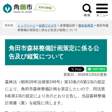
ペ
メ
ー
ニ
検
ジ
ュ
索
の
ー
現在地
トップページ
>
組織でさがす
>
産業建設部
>
農林振興課
>
角田市森
先
を
林整備計画策定に係る公告及び縦覧について
頭
飛
で
ば
本
す
し
角田市森林整備計画策定に係る公
文
。
て
告及び縦覧について
本
文
へ
更新日：2026年2月6日更新
森林法（昭和26年法律第249号）第10条の5第1項の規定
により、角田市森林整備計画を策定したいので、同法第
6条第1項の規定により次のとおり公告し、当該森林整備
計画書（案）を縦覧に供します。