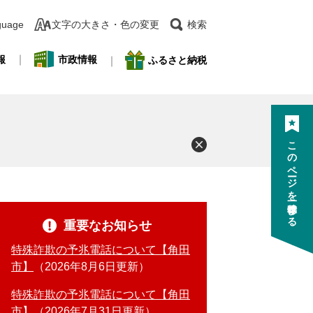
guage
文字の大きさ・色の変更
検索
報
市政情報
ふるさと納税
このページを一時保存する
重要なお知らせ
特殊詐欺の予兆電話について【角田
市】
2026年8月6日更新
特殊詐欺の予兆電話について【角田
市】
2026年7月31日更新