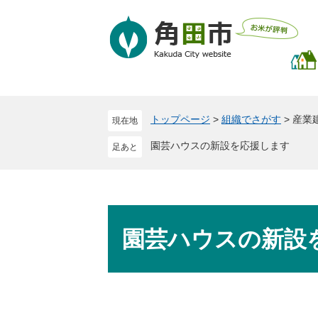
ペ
メ
ー
ニ
ジ
ュ
の
ー
先
を
頭
飛
で
ば
トップページ
>
組織でさがす
>
産業
現在地
す
し
。
て
園芸ハウスの新設を応援します
本
文
へ
本
文
園芸ハウスの新設