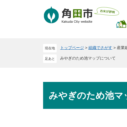
ペ
メ
ー
ニ
ジ
ュ
の
ー
先
を
頭
飛
で
ば
トップページ
>
組織でさがす
>
産業
現在地
す
し
。
て
みやぎのため池マップについて
本
文
へ
本
文
みやぎのため池マ