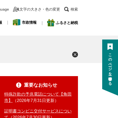
guage
文字の大きさ・色の変更
検索
報
市政情報
ふるさと納税
このページを一時保存する
重要なお知らせ
特殊詐欺の予兆電話について【角田
市】
2026年7月31日更新
証明書コンビニ交付サービスについ
て
2026年7月30日更新