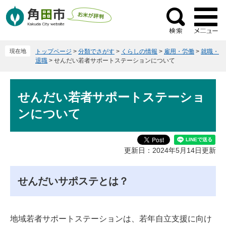
ペ
メ
ー
ニ
検
ジ
ュ
索
の
ー
現在地
トップページ
>
分類でさがす
>
くらしの情報
>
雇用・労働
>
就職・
先
を
退職
>
せんだい若者サポートステーションについて
頭
飛
で
ば
本
す
し
せんだい若者サポートステーショ
文
。
て
ンについて
本
文
へ
更新日：2024年5月14日更新
せんだいサポステとは？
地域若者サポートステーションは、若年自立支援に向け