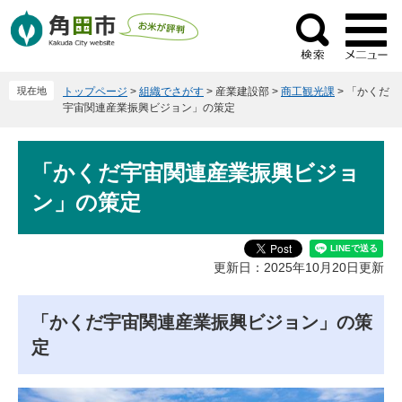
ペ
メ
ー
ニ
検
ジ
ュ
索
の
ー
現在地
トップページ
>
組織でさがす
>
産業建設部
>
商工観光課
>
「かくだ
先
を
宇宙関連産業振興ビジョン」の策定
頭
飛
で
ば
本
す
し
「かくだ宇宙関連産業振興ビジョ
文
。
て
ン」の策定
本
文
へ
更新日：2025年10月20日更新
「かくだ宇宙関連産業振興ビジョン」の策
定