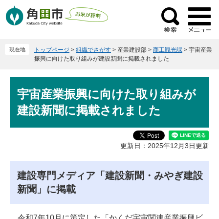
ペ
メ
ー
ニ
検
ジ
ュ
索
の
ー
現在地
トップページ
>
組織でさがす
>
産業建設部
>
商工観光課
>
宇宙産業
先
を
振興に向けた取り組みが建設新聞に掲載されました
頭
飛
で
ば
本
す
し
宇宙産業振興に向けた取り組みが
文
。
て
建設新聞に掲載されました
本
文
へ
更新日：2025年12月3日更新
建設専門メディア「建設新聞・みやぎ建設
新聞」に掲載
令和7年10月に策定した「かくだ宇宙関連産業振興ビ