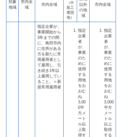
対象
市内全
（中
市内全域
以外
市内全域
地域
域
島工
の地
業団
域
地）
指定企業が、
指定
指定
事業開始から
企業
企業
3年までの間
者
者
に、角田市内
が、
が、
に住所がある
事業
事業
方を新たに常
のた
のた
用雇用者とし
めに
めに
て雇用し、引
使用
使用
き続き1年以
する
する
上雇用してい
用地
用地
ること。＝新
をお
をお
規常用雇用者
おむ
おむ
ね
ね
3,00
3,000
0平
平方
方メ
メー
ート
トル
ル以
以上
上取
取得
得す
する