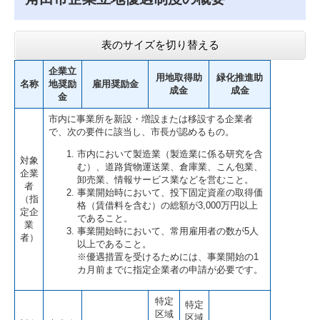
表のサイズを切り替える
企業立
用地取得助
緑化推進助
名称
地奨励
雇用奨励金
成金
成金
金
市内に事業所を新設・増設または移設する企業者
で、次の要件に該当し、市長が認めるもの。
市内において製造業（製造業に係る研究を含
対象
む）、道路貨物運送業、倉庫業、こん包業、
企業
卸売業、情報サービス業などを営むこと。
者
事業開始時において、投下固定資産の取得価
（指
格（賃借料を含む）の総額が3,000万円以上
定企
であること。
業
事業開始時において、常用雇用者の数が5人
者）
以上であること。
※優遇措置を受けるためには、事業開始の1
カ月前までに指定企業者の申請が必要です。
特定
特定
区域
区域