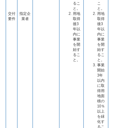
るこ
こ
と。
と。
交付
指定企
用地
用地
要件
業者
取得
取得
後3
後3
年以
年以
内に
内に
事業
事業
を開
を開
始す
始す
るこ
るこ
と。
と。
事業
開始
3年
以内
に取
得用
地面
積の
10％
以上
を緑
化す
るこ