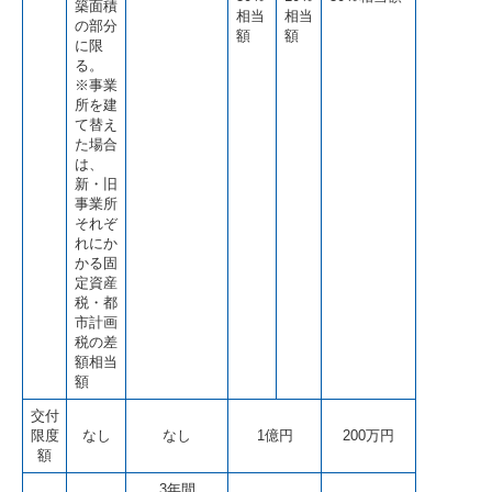
築面積
相当
相当
の部分
額
額
に限
る。
※事業
所を建
て替え
た場合
は、
新・旧
事業所
それぞ
れにか
かる固
定資産
税・都
市計画
税の差
額相当
額
交付
限度
なし
なし
1億円
200万円
額
3年間