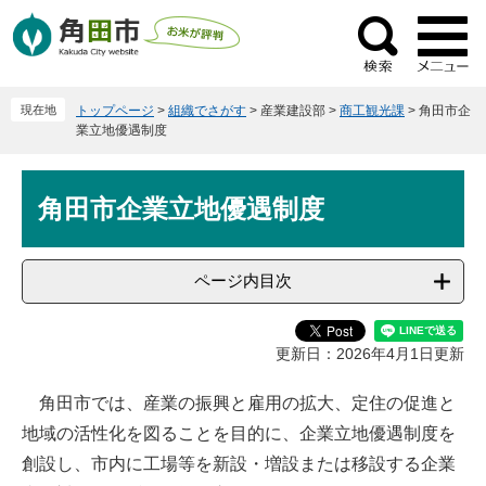
ペ
メ
ー
ニ
検
ジ
ュ
索
の
ー
現在地
トップページ
>
組織でさがす
>
産業建設部
>
商工観光課
>
角田市企
先
を
業立地優遇制度
頭
飛
で
ば
本
す
し
角田市企業立地優遇制度
文
。
て
本
文
ページ内目次
へ
更新日：2026年4月1日更新
角田市では、産業の振興と雇用の拡大、定住の促進と
地域の活性化を図ることを目的に、企業立地優遇制度を
創設し、市内に工場等を新設・増設または移設する企業