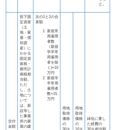
と。
投下固
次の1と2の合
定資産
算額
（土
新規常
地・家
用雇用
屋・償
者数
却資
（新規
産）に
学卒常
かかる
用雇用
固定資
者を除
産税・
く)×10
都市計
万円
画税相
新規学
当額。
卒常用
ただ
雇用者
し、土
数×15
地につ
万円
いて
は、新
用地
用地
設等し
取得
取得
た事業
価格
価格
緑化に要し
交付
所の家
の
の
た経費の
金額
屋の建
30％
10％
30％相当額