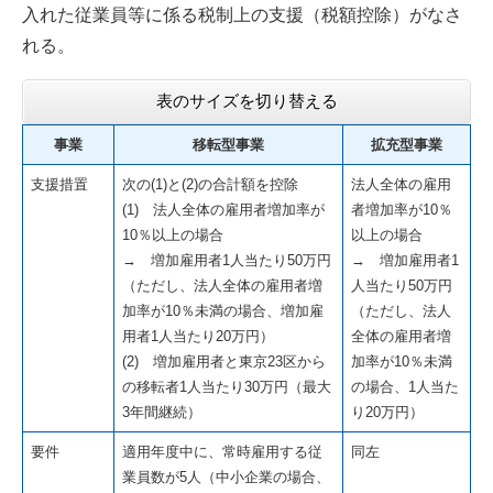
入れた従業員等に係る税制上の支援（税額控除）がなさ
れる。
表のサイズを切り替える
事業
移転型事業
拡充型事業
支援措置
次の(1)と(2)の合計額を控除
法人全体の雇用
(1) 法人全体の雇用者増加率が
者増加率が10％
10％以上の場合
以上の場合
→ 増加雇用者1人当たり50万円
→ 増加雇用者1
（ただし、法人全体の雇用者増
人当たり50万円
加率が10％未満の場合、増加雇
（ただし、法人
用者1人当たり20万円）
全体の雇用者増
(2) 増加雇用者と東京23区から
加率が10％未満
の移転者1人当たり30万円（最大
の場合、1人当た
3年間継続）
り20万円）
要件
適用年度中に、常時雇用する従
同左
業員数が5人（中小企業の場合、