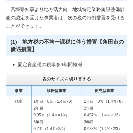
宮城県知事より地方活力向上地域特定業務施設整備計
画の認定を受けた事業者は、次の税の特例措置を受ける
ことができます。
(1) 地方税の不均一課税に伴う措置【角田市の
優遇措置】
固定資産税の税率を3年間軽減
表のサイズを切り替える
事業
移転型事業
拡充型事業
税率
1年目 0％（1.4％×0）
1年目 0％（1.4％×0）
2年目
2年目
0.35％（1.4％×1/4）
0.467％（1.4％×1/3）
3年目
3年目
0.7％（1.4％×2/4）
0.933％（1.4％×2/3）