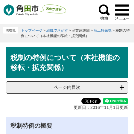
ペ
メ
ー
ニ
検
ジ
ュ
索
の
ー
現在地
トップページ
>
組織でさがす
>
産業建設部
>
商工観光課
>
税制の特
先
を
例について（本社機能の移転・拡充関係）
頭
飛
で
ば
本
す
し
税制の特例について（本社機能の
文
。
て
移転・拡充関係）
本
文
へ
ページ内目次
更新日：2016年11月1日更新
税制特例の概要