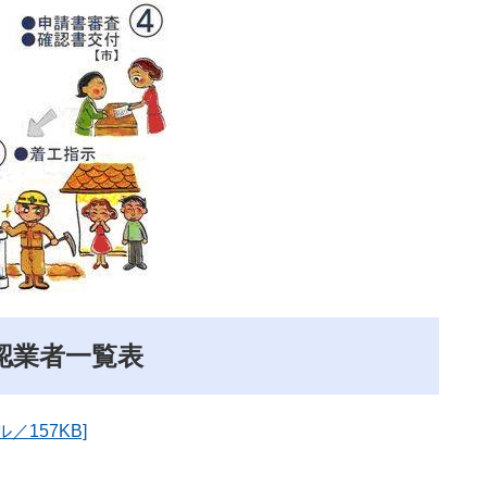
認業者一覧表
／157KB]