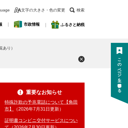
guage
文字の大きさ・色の変更
検索
報
市政情報
ふるさと納税
覧あり）
このページを一時保存する
重要なお知らせ
特殊詐欺の予兆電話について【角田
市】
2026年7月31日更新
証明書コンビニ交付サービスについ
て
2026年7月30日更新