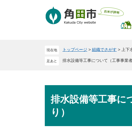
ペ
メ
ー
ニ
ジ
ュ
の
ー
先
を
頭
飛
で
ば
トップページ
>
組織でさがす
>
上下
現在地
す
し
。
て
排水設備等工事について（工事事業
本
文
へ
本
文
排水設備等工事に
り）