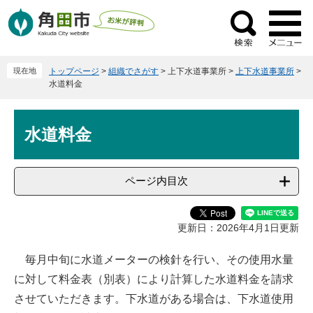
ペ
メ
ー
ニ
検
ジ
ュ
索
の
ー
現在地
トップページ
>
組織でさがす
>
上下水道事業所
>
上下水道事業所
>
先
を
水道料金
頭
飛
で
ば
本
す
し
水道料金
文
。
て
本
文
ページ内目次
へ
更新日：2026年4月1日更新
毎月中旬に水道メーターの検針を行い、その使用水量
に対して料金表（別表）により計算した水道料金を請求
させていただきます。下水道がある場合は、下水道使用