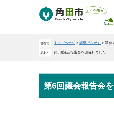
ペ
メ
ー
ニ
ジ
ュ
の
ー
先
を
頭
飛
で
ば
トップページ
>
組織でさがす
>
議会
現在地
す
し
。
て
第6回議会報告会を開催しました
本
文
へ
本
文
第6回議会報告会