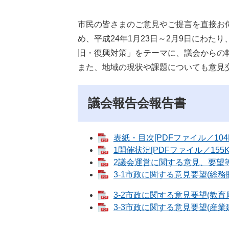
市民の皆さまのご意見やご提言を直接お
め、平成24年1月23日～2月9日にわた
旧・復興対策」をテーマに、議会からの
また、地域の現状や課題についても意見
議会報告会報告書
表紙・目次[PDFファイル／104K
1開催状況[PDFファイル／155K
2議会運営に関する意見、要望等[
3-1市政に関する意見要望(総務財
3-2市政に関する意見要望(教育厚
3-3市政に関する意見要望(産業建