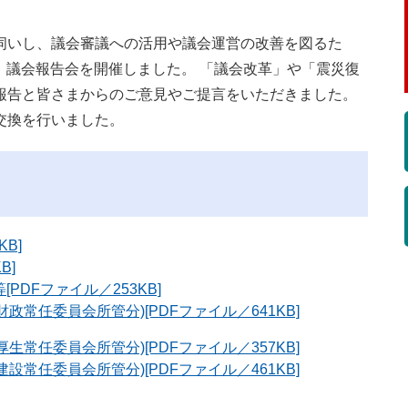
伺いし、議会審議への活用や議会運営の改善を図るた
り、議会報告会を開催しました。 「議会改革」や「震災復
報告と皆さまからのご意見やご提言をいただきました。
交換を行いました。
B]
B]
PDFファイル／253KB]
政常任委員会所管分)[PDFファイル／641KB]
生常任委員会所管分)[PDFファイル／357KB]
設常任委員会所管分)[PDFファイル／461KB]