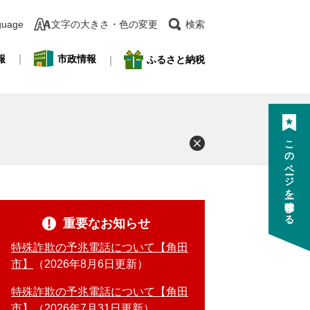
guage
文字の大きさ・色の変更
検索
報
市政情報
ふるさと納税
このページを一時保存する
重要なお知らせ
特殊詐欺の予兆電話について【角田
市】
2026年8月6日更新
特殊詐欺の予兆電話について【角田
市】
2026年7月31日更新