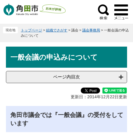
ペ
メ
ー
ニ
検
ジ
ュ
索
の
ー
現在地
トップページ
>
組織でさがす
>
議会
>
議会事務局
>
一般会議の申込
先
を
みについて
頭
飛
で
ば
本
す
し
一般会議の申込みについて
文
。
て
本
文
ページ内目次
へ
更新日：2014年12月22日更新
角田市議会では『一般会議』の受付をして
います