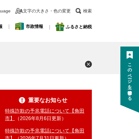
guage
文字の大きさ・色の変更
検索
報
市政情報
ふるさと納税
このページを一時保存する
重要なお知らせ
特殊詐欺の予兆電話について【角田
市】
2026年8月6日更新
特殊詐欺の予兆電話について【角田
市】
2026年7月31日更新