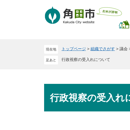
ペ
メ
ー
ニ
ジ
ュ
の
ー
先
を
頭
飛
で
ば
トップページ
>
組織でさがす
>
議会
現在地
す
し
。
て
行政視察の受入れについて
本
文
へ
本
文
行政視察の受入れ