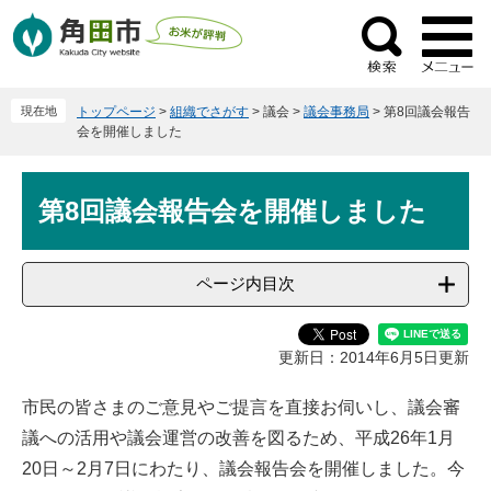
ペ
メ
ー
ニ
検
ジ
ュ
索
の
ー
現在地
トップページ
>
組織でさがす
>
議会
>
議会事務局
>
第8回議会報告
先
を
会を開催しました
頭
飛
で
ば
本
す
し
第8回議会報告会を開催しました
文
。
て
本
文
ページ内目次
へ
更新日：2014年6月5日更新
市民の皆さまのご意見やご提言を直接お伺いし、議会審
議への活用や議会運営の改善を図るため、平成26年1月
20日～2月7日にわたり、議会報告会を開催しました。今