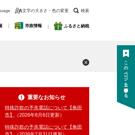
guage
文字の大きさ・色の変更
検索
報
市政情報
ふるさと納税
このページを一時保存する
重要なお知らせ
特殊詐欺の予兆電話について【角田
市】
2026年8月6日更新
特殊詐欺の予兆電話について【角田
市】
2026年7月31日更新