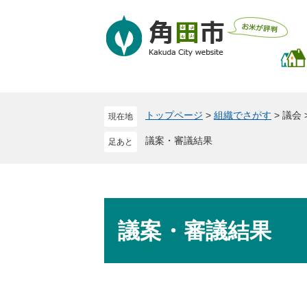
ペ
メ
ー
ニ
ジ
ュ
の
ー
先
を
頭
飛
で
ば
トップページ
>
組織でさがす
>
議会
現在地
す
し
。
て
議案・審議結果
本
文
へ
本
文
議案・審議結果