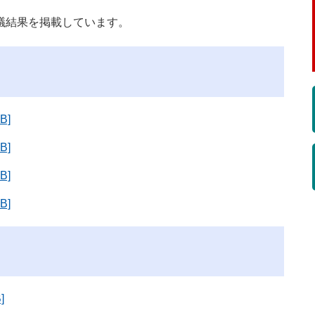
議結果を掲載しています。
B]
B]
B]
B]
]