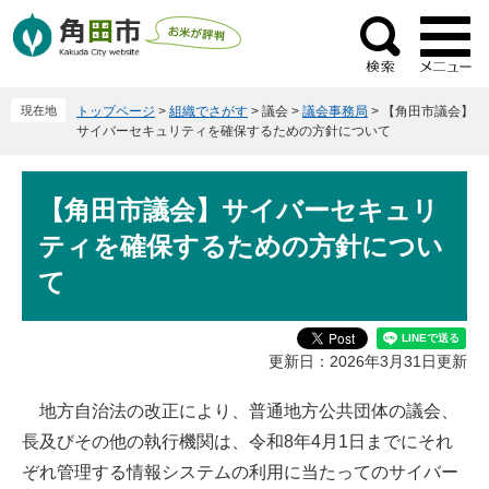
ペ
メ
ー
ニ
検
ジ
ュ
索
の
ー
現在地
トップページ
>
組織でさがす
>
議会
>
議会事務局
>
【角田市議会】
先
を
サイバーセキュリティを確保するための方針について
頭
飛
で
ば
本
す
し
【角田市議会】サイバーセキュリ
文
。
て
ティを確保するための方針につい
本
文
て
へ
更新日：2026年3月31日更新
地方自治法の改正により、普通地方公共団体の議会、
長及びその他の執行機関は、令和8年4月1日までにそれ
ぞれ管理する情報システムの利用に当たってのサイバー