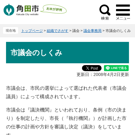
ペ
メ
ー
ニ
検
ジ
ュ
索
の
ー
現在地
トップページ
>
組織でさがす
>
議会
>
議会事務局
>
市議会のしくみ
先
を
頭
飛
本
で
ば
市議会のしくみ
文
す
し
。
て
本
更新日：2008年4月2日更新
文
へ
市議会は、市民の選挙によって選ばれた代表者（市議会
議員）によって構成されています。
市議会は『議決機関』といわれており、条例（市の決ま
り）を制定したり、市長（『執行機関』）が計画した市
の仕事の計画や方針を審議し決定（議決）をしていま