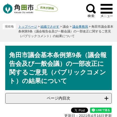
ペ
メ
ー
ニ
検
ジ
ュ
索
の
ー
現在地
トップページ
>
組織でさがす
>
議会
>
議会事務局
>
角田市議会基本
先
を
条例第9条（議会報告会及び一般会議）の一部改正に関するご意見
頭
飛
（パブリックコメント）の結果について
で
ば
す
し
本
。
て
角田市議会基本条例第9条（議会報
文
本
告会及び一般会議）の一部改正に
文
関するご意見（パブリックコメン
へ
ト）の結果について
ページ内目次
更新日：2021年4月16日更新