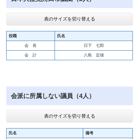
表のサイズを切り替える
役職
氏名
会 長
日下 七郎
会 計
八島 定雄
会派に所属しない議員（4人）
表のサイズを切り替える
氏名
備考