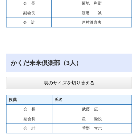
会 長
菊地 利衛
副会長
渡邊 誠
会 計
戸村眞喜夫
かくだ未来倶楽部（3人）
表のサイズを切り替える
役職
氏名
会 長
武藤 広一
副会長
星 隆悦
会 計
菅野 マホ