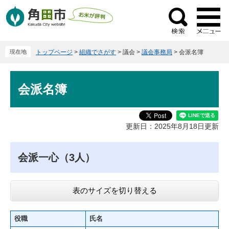
ペ
メ
ー
ニ
検
ジ
ュ
索
の
ー
現在地
トップページ
>
組織でさがす
>
議会
>
議会事務局
>
会派名簿
先
を
頭
飛
本
で
ば
会派名簿
文
す
し
。
て
本
更新日：2025年8月18日更新
文
へ
会派一心（3人）
表のサイズを切り替える
役職
氏名