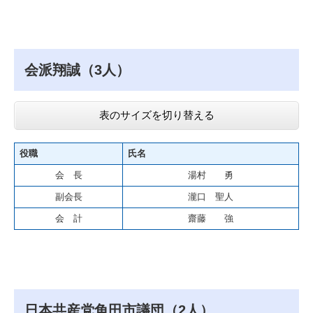
会派翔誠（3人）
表のサイズを切り替える
役職
氏名
会 長
湯村 勇
副会長
瀧口 聖人
会 計
齋藤 強
日本共産党角田市議団（2人）