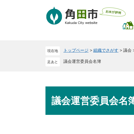
ペ
メ
ー
ニ
ジ
ュ
の
ー
先
を
頭
飛
で
ば
トップページ
>
組織でさがす
>
議会
現在地
す
し
。
て
議会運営委員会名簿
本
文
へ
本
文
議会運営委員会名