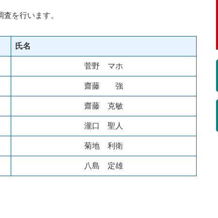
調査を行います。
氏名
菅野 マホ
齋藤 強
齋藤 克敏
瀧口 聖人
菊地 利衛
八島 定雄