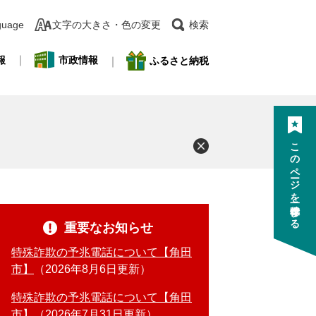
guage
文字の大きさ・色の変更
検索
報
市政情報
ふるさと納税
このページを一時保存する
重要なお知らせ
特殊詐欺の予兆電話について【角田
市】
2026年8月6日更新
特殊詐欺の予兆電話について【角田
市】
2026年7月31日更新