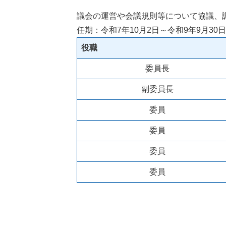
議会の運営や会議規則等について協議、
任期：令和7年10月2日～令和9年9月30日
役職
委員長
副委員長
委員
委員
委員
委員