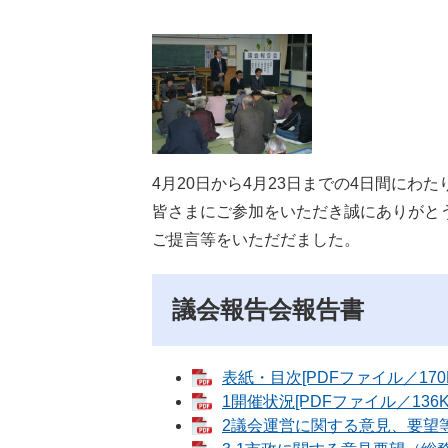
4月20日から4月23日までの4日間にわ
皆さまにご参加をいただき誠にありがと
ご提言等をいただだました。
議会報告会報告書
表紙・目次[PDFファイル／170K
1開催状況[PDFファイル／136K
2議会運営に関する意見、要望等[