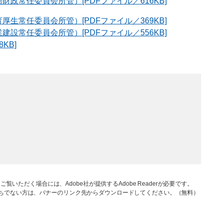
財政常任委員会所管）[PDFファイル／616KB]
厚生常任委員会所管）[PDFファイル／369KB]
建設常任委員会所管）[PDFファイル／556KB]
KB]
ご覧いただく場合には、Adobe社が提供するAdobe Readerが必要です。
rをお持ちでない方は、バナーのリンク先からダウンロードしてください。（無料）