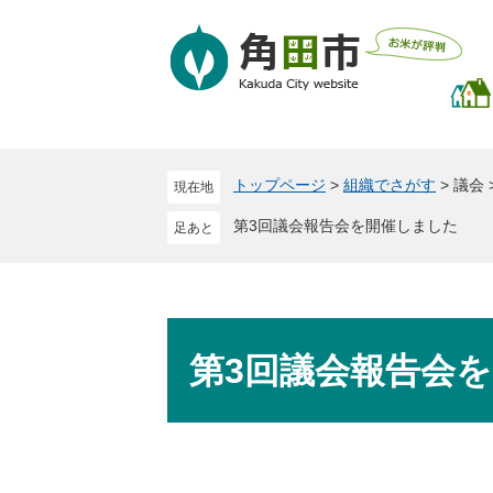
ペ
メ
ー
ニ
ジ
ュ
の
ー
先
を
頭
飛
で
ば
トップページ
>
組織でさがす
>
議会
現在地
す
し
。
て
第3回議会報告会を開催しました
本
文
へ
本
文
第3回議会報告会