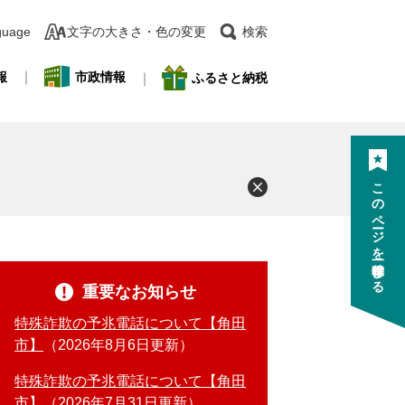
guage
文字の大きさ・色の変更
検索
報
市政情報
ふるさと納税
このページを一時保存する
重要なお知らせ
特殊詐欺の予兆電話について【角田
市】
2026年8月6日更新
特殊詐欺の予兆電話について【角田
市】
2026年7月31日更新