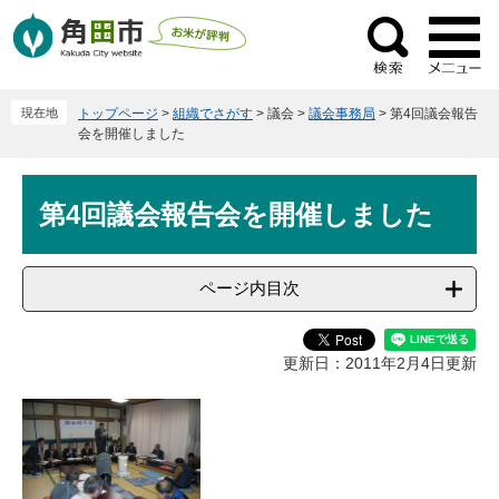
ペ
メ
ー
ニ
検
ジ
ュ
索
の
ー
現在地
トップページ
>
組織でさがす
>
議会
>
議会事務局
>
第4回議会報告
先
を
会を開催しました
頭
飛
で
ば
本
す
し
第4回議会報告会を開催しました
文
。
て
本
文
ページ内目次
へ
更新日：2011年2月4日更新