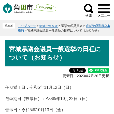
ペ
メ
ー
ニ
検
ジ
ュ
索
の
ー
現在地
トップページ
>
組織でさがす
>
選挙管理委員会
>
選挙管理委員会事
先
を
務局
>
宮城県議会議員一般選挙の日程について（お知らせ）
頭
飛
で
ば
本
す
し
宮城県議会議員一般選挙の日程に
文
。
て
ついて（お知らせ）
本
文
へ
更新日：2023年7月26日更新
任期満了日：令和5年11月12日（日）
選挙期日（投票日）：令和5年10月22日（日）
告示日：令和5年10月13日（金）