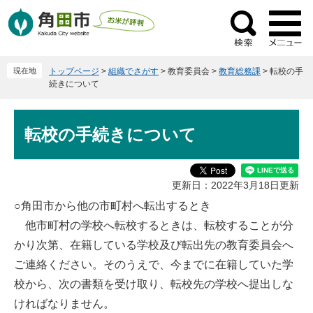
ペ
メ
ー
ニ
検
ジ
ュ
索
の
ー
現在地
トップページ
>
組織でさがす
>
教育委員会
>
教育総務課
>
転校の手
先
を
続きについて
頭
飛
で
ば
本
す
し
転校の手続きについて
文
。
て
本
文
更新日：2022年3月18日更新
へ
○角田市から他の市町村へ転出するとき
他市町村の学校へ転校するときは、転校することが分
かり次第、在籍している学校及び転出先の教育委員会へ
ご連絡ください。そのうえで、今までに在籍していた学
校から、次の書類を受け取り、転校先の学校へ提出しな
ければなりません。