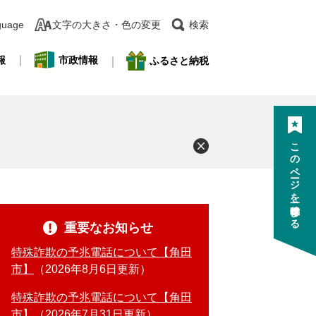
guage
文字の大きさ・色の変更
検索
報
市政情報
ふるさと納税
このページを一時保存する
重要なお知らせ
特殊詐欺の予兆電話について【角田
市】
2026年8月6日更新
特殊詐欺の予兆電話について【角田
市】
2026年7月31日更新