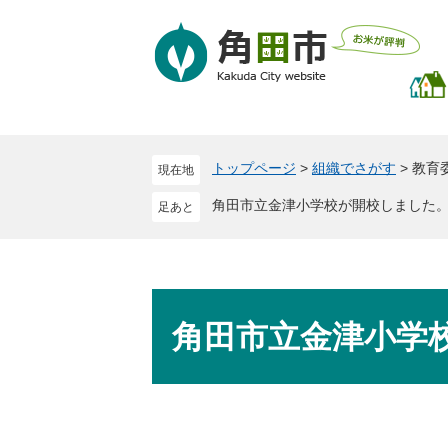
ペ
メ
ー
ニ
ジ
ュ
の
ー
先
を
頭
飛
で
ば
トップページ
>
組織でさがす
>
教育
現在地
す
し
。
て
角田市立金津小学校が開校しました
本
文
へ
本
文
角田市立金津小学