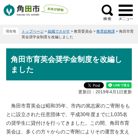
ペ
メ
ー
ニ
検
ジ
ュ
索
の
ー
現在地
トップページ
>
組織でさがす
>
教育委員会
>
教育総務課
>
角田市育
先
を
英会奨学金制度を改編しました
頭
飛
で
ば
本
す
し
角田市育英会奨学金制度を改編し
文
。
て
ました
本
文
へ
更新日：2019年4月1日更新
角田市育英会は昭和35年、市内の篤志家のご寄附をも
とに設立された任意団体で、平成30年度までに1,035名
の奨学生に貸付けを行ってきました。この間、角田市育
英会は、多くの方々からのご寄附によりその運営を支え